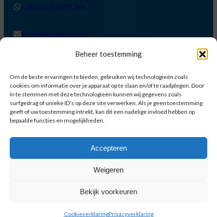
+31 (0)6 12697364
board@sadavinci.nl
Beheer toestemming
Over ons
Om de beste ervaringen te bieden, gebruiken wij technologieën zoals
cookies om informatie over je apparaat op te slaan en/of te raadplegen. Door
in te stemmen met deze technologieën kunnen wij gegevens zoals
Wij zijn de eerste en grootste studentenvereniging voor
surfgedrag of unieke ID's op deze site verwerken. Als je geen toestemming
geeft of uw toestemming intrekt, kan dit een nadelige invloed hebben op
alle studenten van Venlo. Ons doel is om studenten met
bepaalde functies en mogelijkheden.
elkaar in contact te brengen en iedereen een
onvergetelijke tijd te geven!
Accepteren
Weigeren
Website realisatie door yorickblom.nl © Copyright 2025
Bekijk voorkeuren
Huisregels
Cookieverklaring
Privacyverklaring
Cookieverklaring
Privacyverklaring