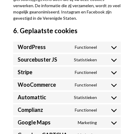
verwerken. De informatie die zij verzamelen, wordt zo veel
mogelijk geanonimiseerd. Instagram en Facebook zijn
gevestigd in de Verenigde Staten.
6. Geplaatste cookies
WordPress
Functioneel
Consent
to
Sourcebuster JS
Statistieken
service
Consent
wordpress
to
Stripe
Functioneel
service
Consent
sourcebuster-
to
WooCommerce
Functioneel
js
service
Consent
stripe
to
Automattic
Statistieken
service
Consent
woocommerce
to
Complianz
Functioneel
service
Consent
automattic
to
Google Maps
Marketing
service
Consent
complianz
to