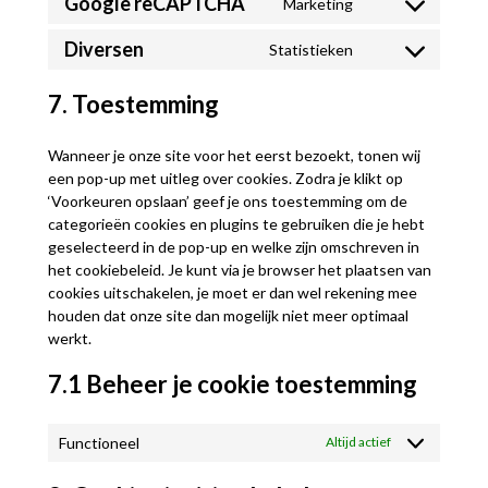
Google reCAPTCHA
Marketing
service
Consent
google-
to
Diversen
Statistieken
maps
service
Consent
google-
to
7. Toestemming
recaptcha
service
diversen
Wanneer je onze site voor het eerst bezoekt, tonen wij
een pop-up met uitleg over cookies. Zodra je klikt op
‘Voorkeuren opslaan’ geef je ons toestemming om de
categorieën cookies en plugins te gebruiken die je hebt
geselecteerd in de pop-up en welke zijn omschreven in
het cookiebeleid. Je kunt via je browser het plaatsen van
cookies uitschakelen, je moet er dan wel rekening mee
houden dat onze site dan mogelijk niet meer optimaal
werkt.
7.1 Beheer je cookie toestemming
Functioneel
Altijd actief