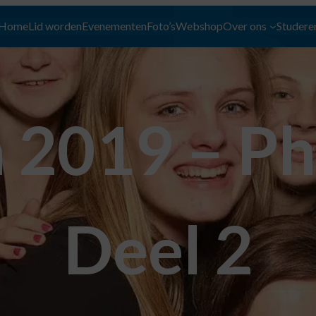
Home
Lid worden
Evenementen
Foto’s
Webshop
Over ons
Studeren
a 2019 – P
Deel 2