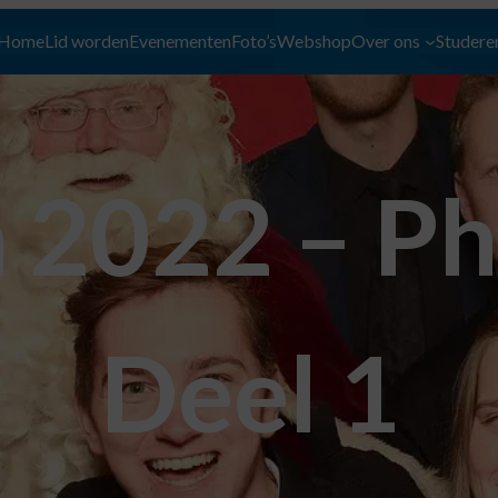
Home
Lid worden
Evenementen
Foto’s
Webshop
Over ons
Studeren
a 2022 – P
Deel 1