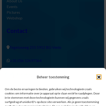
About Us
Events
Pictures
Webshop
Contact
Tegelseweg 255 5912 BG Venlo
+31 (0)6 12697364
board@sadavinci.nl
Beheer toestemming
About Us
Om de beste ervaringen te bieden, gebruiken wij technologieën zoals
cookies om informatie over je apparaat op te slaan en/of te raadplegen. Door
in te stemmen met deze technologieën kunnen wij gegevens zoals
surfgedrag of unieke ID's op deze site verwerken. Als je geen toestemming