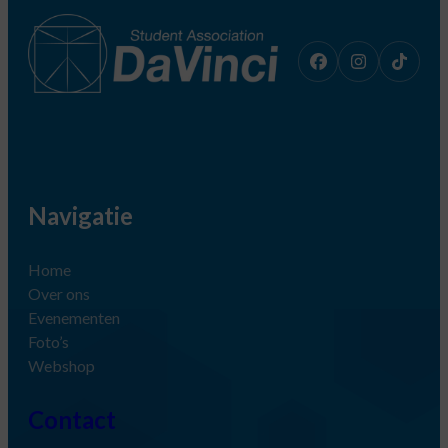
d
e
n
a
a
n
t
a
l
Navigatie
Home
Over ons
Evenementen
Foto’s
Webshop
Contact