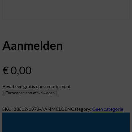
Aanmelden
€
0,00
Bevat een gratis consumptie munt
A
Toevoegen aan winkelwagen
a
n
SKU:
23612-1972-AANMELDEN
Category:
Geen categorie
m
e
l