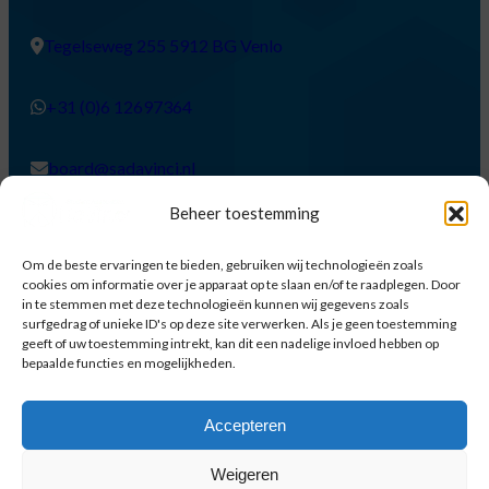
Tegelseweg 255 5912 BG Venlo
+31 (0)6 12697364
board@sadavinci.nl
Beheer toestemming
Over ons
Om de beste ervaringen te bieden, gebruiken wij technologieën zoals
cookies om informatie over je apparaat op te slaan en/of te raadplegen. Door
in te stemmen met deze technologieën kunnen wij gegevens zoals
Wij zijn de eerste en grootste studentenvereniging voor
surfgedrag of unieke ID's op deze site verwerken. Als je geen toestemming
geeft of uw toestemming intrekt, kan dit een nadelige invloed hebben op
alle studenten van Venlo. Ons doel is om studenten met
bepaalde functies en mogelijkheden.
elkaar in contact te brengen en iedereen een
onvergetelijke tijd te geven!
Accepteren
Weigeren