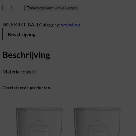
K
Toevoegen aan winkelwagen
e
r
SKU:
KRST-BALL
Category:
webshop
s
Beschrijving
t
b
a
Beschrijving
l
a
Material: plastic
a
n
t
Gerelateerde producten
a
l