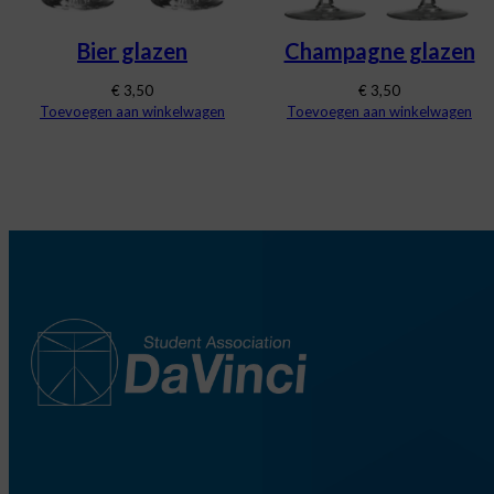
Bier glazen
Champagne glazen
€
3,50
€
3,50
Toevoegen aan winkelwagen
Toevoegen aan winkelwagen