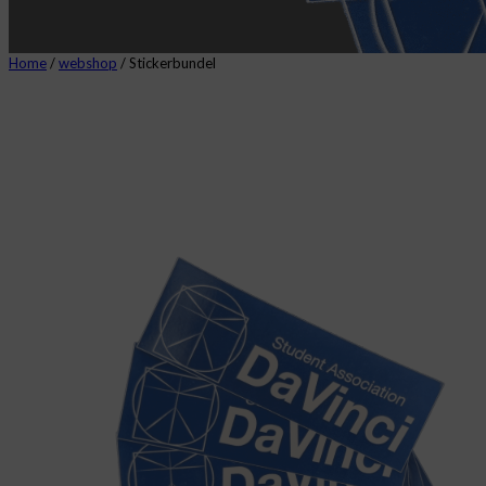
Home
/
webshop
/ Stickerbundel