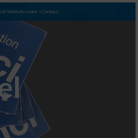
 in Venlo
Account
Contact
el