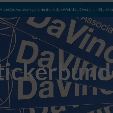
Home
Lid worden
Evenementen
Foto’s
Webshop
Over ons
Studeren
tickerbund