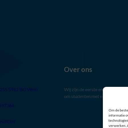
Over ons
 255 5912 BG Venlo
Wij zijn de eerste en grootste st
om studenten met elkaar in conta
2697364
Om de beste 
informatie o
technologieë
vinci.nl
verwerken. A