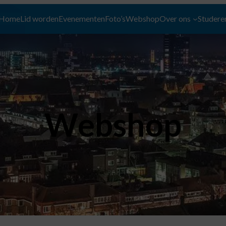
Home
Lid worden
Evenementen
Foto’s
Webshop
Over ons
Studeren
Webshop