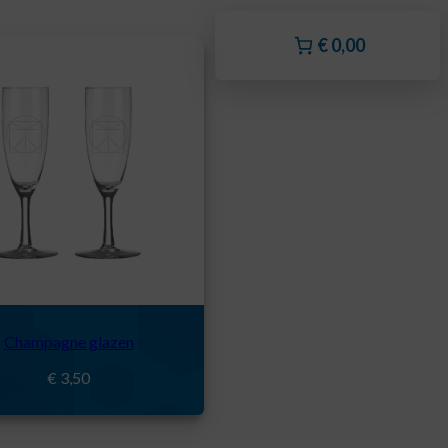
€ 0,00
Champagne glazen
€
3,50