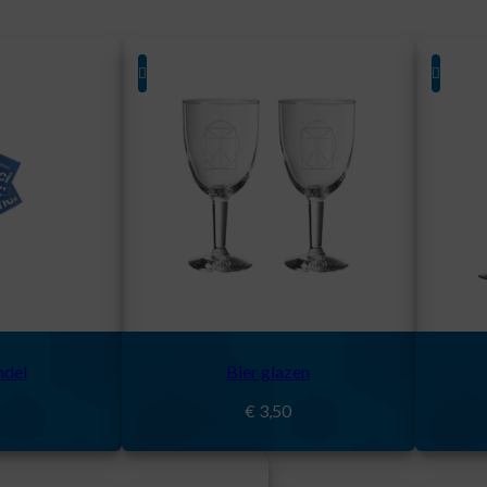
ndel
Bier glazen
€
3,50