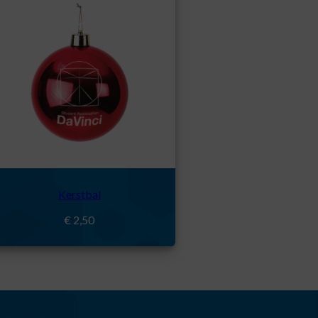
Kerstbal
€
2,50