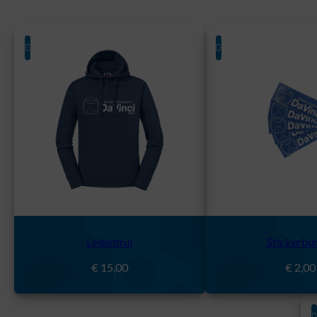
Ledentrui
Stickerbu
€
15,00
€
2,00