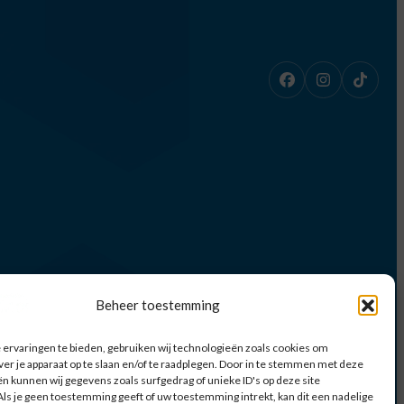
udentenvereniging voor alle studenten van Venlo. Ons doel is
ct te brengen en iedereen een onvergetelijke tijd te geven!
Beheer toestemming
ervaringen te bieden, gebruiken wij technologieën zoals cookies om
ver je apparaat op te slaan en/of te raadplegen. Door in te stemmen met deze
n kunnen wij gegevens zoals surfgedrag of unieke ID's op deze site
ls je geen toestemming geeft of uw toestemming intrekt, kan dit een nadelige